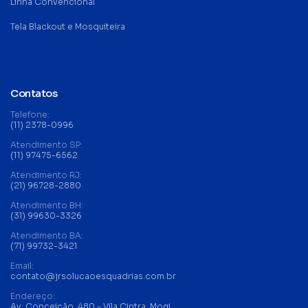
Linha Convencional
Tela Blackout e Mosquiteira
Contatos
Telefone:
(11) 2378-0996
Atendimento SP:
(11) 97475-6562
Atendimento RJ:
(21) 96728-2880
Atendimento BH:
(31) 99630-3326
Atendimento BA:
(71) 99732-3421
Email:
contato@jrsolucaoesquadrias.com.br
Endereço:
Av. Conceição, 480 - Vila Cintra, Mogi