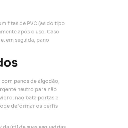
om fitas de PVC (as do tipo
amente após o uso. Caso
 e, em seguida, pano
dos
s com panos de algodão,
rgente neutro para não
 vidro, não bata portas e
pode deformar os perfis
ida útil de suas esquadrias,