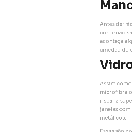
Manc
Antes de ini
crepe não s
aconteça alg
umedecido c
Vidr
Assim como 
microfibra 
riscar a sup
janelas com
metálicos.
Essas são ap