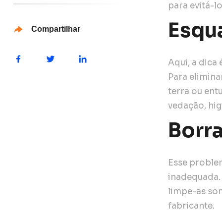
para evitá-l
Esqu
Compartilhar
Aqui, a dica
Para elimina
terra ou ent
vedação, hig
Borr
Esse proble
inadequada. 
limpe-as so
fabricante.