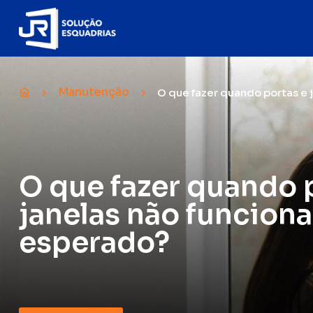
Manutenção
O que fazer quando portas e
O que fazer quando 
janelas não funcio
esperado?