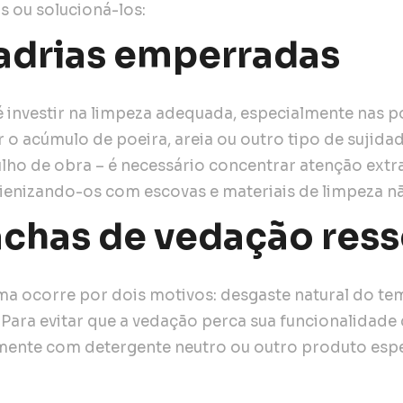
os ou solucioná-los:
adrias emperradas
 é investir na limpeza adequada, especialmente nas po
r o acúmulo de poeira, areia ou outro tipo de sujid
ulho de obra – é necessário concentrar atenção extr
ienizando-os com escovas e materiais de limpeza nã
achas de vedação res
ma ocorre por dois motivos: desgaste natural do 
Para evitar que a vedação perca sua funcionalidade 
mente com detergente neutro ou outro produto esp