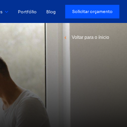
Solicitar orçamento
os
Portfólio
Blog
ution
Voltar para o ínicio
ruído
uído
cional
 e