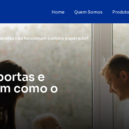
Home
Quem Somos
Produt
Linha JR Sol
 janelas não funcionam como o esperado?
Janela Antir
Porta Antirr
portas e
Linha Conven
nam como o
Tela Blackout
Mosquiteira