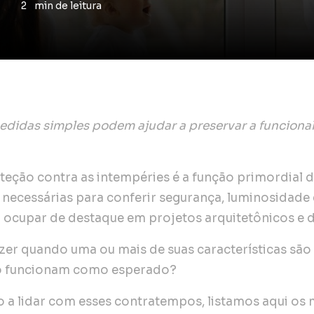
2
min
de leitura
didas simples podem ajudar a preservar a funcional
teção contra as intempéries é a função primordial de
ecessárias para conferir segurança, luminosidade 
 ocupar de destaque em projetos arquitetônicos e de
zer quando uma ou mais de suas características sã
ão funcionam como esperado?
o a lidar com esses contratempos, listamos aqui os