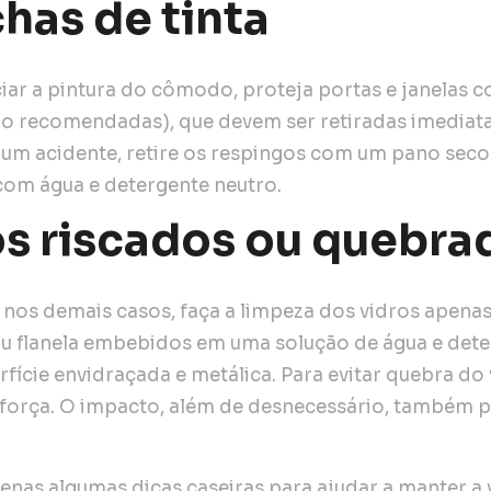
has de tinta
ciar a pintura do cômodo, proteja portas e janelas c
ão recomendadas), que devem ser retiradas imediat
um acidente, retire os respingos com um pano seco
om água e detergente neutro.
os riscados ou quebra
nos demais casos, faça a limpeza dos vidros apena
ou flanela embebidos em uma solução de água e dete
erfície envidraçada e metálica. Para evitar quebra do
 força. O impacto, além de desnecessário, também 
enas algumas dicas caseiras para ajudar a manter a v