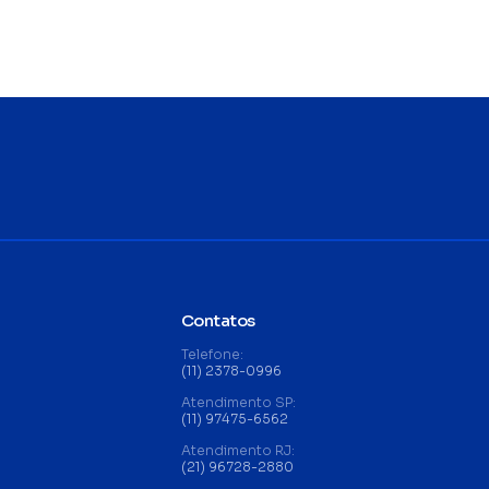
Contatos
Telefone:
(11) 2378-0996
Atendimento SP:
(11) 97475-6562
Atendimento RJ:
(21) 96728-2880