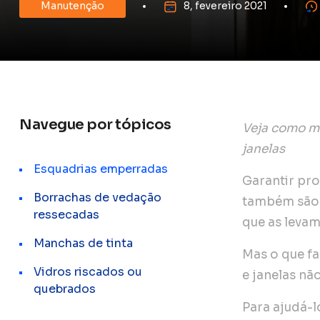
Manutenção
8, fevereiro 2021
Navegue por tópicos
Veja como me
janelas
Esquadrias emperradas
Garantir pro
Borrachas de vedação
também são n
ressecadas
que as levam
Manchas de tinta
Mas o que fa
Vidros riscados ou
e janelas n
quebrados
Para ajudá-l