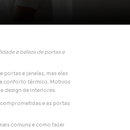
idade e beleza de portas e
 portas e janelas, mas elas
e conforto térmico. Motivos
 design de interiores.
o comprometidas e as portas
 mais comuns e como fazer